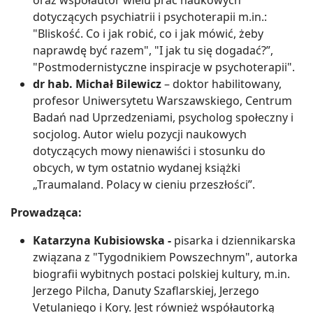
oraz współautor wielu prac naukowych
dotyczących psychiatrii i psychoterapii m.in.:
"Bliskość. Co i jak robić, co i jak mówić, żeby
naprawdę być razem", "I jak tu się dogadać?”,
"Postmodernistyczne inspiracje w psychoterapii".
dr hab. Michał Bilewicz
– doktor habilitowany,
profesor Uniwersytetu Warszawskiego, Centrum
Badań nad Uprzedzeniami, psycholog społeczny i
socjolog. Autor wielu pozycji naukowych
dotyczących mowy nienawiści i stosunku do
obcych, w tym ostatnio wydanej książki
„Traumaland. Polacy w cieniu przeszłości”.
Prowadząca:
Katarzyna Kubisiowska -
pisarka i dziennikarska
związana z "Tygodnikiem Powszechnym", autorka
biografii wybitnych postaci polskiej kultury, m.in.
Jerzego Pilcha, Danuty Szaflarskiej, Jerzego
Vetulaniego i Kory. Jest również współautorką