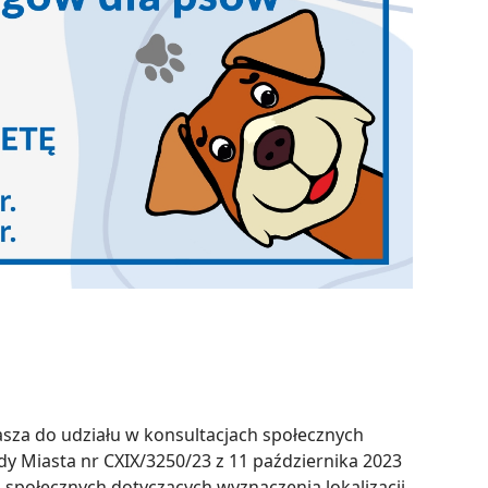
asza do udziału w konsultacjach społecznych
y Miasta nr CXIX/3250/23 z 11 października 2023
 społecznych dotyczących wyznaczenia lokalizacji