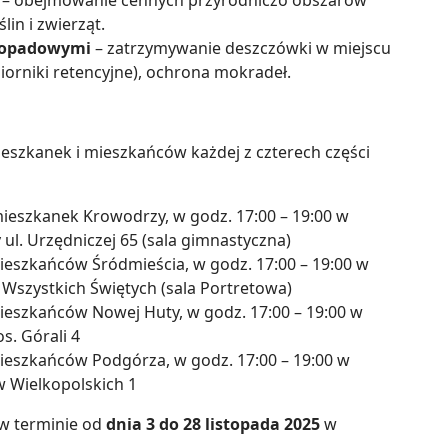
– obejmowanie cennych przyrodniczo obszarów
lin i zwierząt.
 opadowymi
– zatrzymywanie deszczówki w miejscu
orniki retencyjne), ochrona mokradeł.
ieszkanek i mieszkańców każdej z czterech części
mieszkanek Krowodrzy,
w godz.
17:00 – 19:00 w
ul. Urzędniczej 65 (sala gimnastyczna)
ieszkańców Śródmieścia, w godz. 17:00 – 19:00 w
 Wszystkich Świętych (sala Portretowa)
ieszkańców Nowej Huty, w godz. 17:00 – 19:00 w
s. Górali 4
ieszkańców Podgórza, w godz. 17:00 – 19:00 w
 Wielkopolskich 1
 w terminie od
dnia 3 do 28 listopada 2025
w