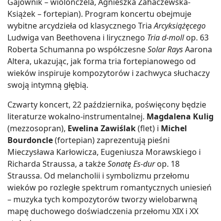
Gajownik – wiolonczela, Agnieszka Zahaczewska-
Książek – fortepian). Program koncertu obejmuje
wybitne arcydzieła od klasycznego Tria
Arcyksiążęcego
Ludwiga van Beethovena i lirycznego
Tria d-moll
op. 63
Roberta Schumanna po współczesne
Solar Rays
Aarona
Altera, ukazując, jak forma tria fortepianowego od
wieków inspiruje kompozytorów i zachwyca słuchaczy
swoją intymną głębią.
Czwarty koncert, 22 października, poświęcony będzie
literaturze wokalno-instrumentalnej.
Magdalena Kulig
(mezzosopran),
Ewelina Zawiślak
(flet) i
Michel
Bourdoncle
(fortepian) zaprezentują pieśni
Mieczysława Karłowicza, Eugeniusza Morawskiego i
Richarda Straussa, a także
Sonatę Es-dur
op. 18
Straussa. Od melancholii i symbolizmu przełomu
wieków po rozległe spektrum romantycznych uniesień
– muzyka tych kompozytorów tworzy wielobarwną
mapę duchowego doświadczenia przełomu XIX i XX