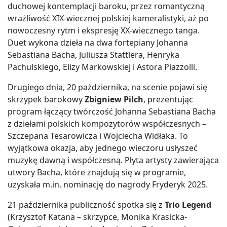
duchowej kontemplacji baroku, przez romantyczną
wrażliwość XIX-wiecznej polskiej kameralistyki, aż po
nowoczesny rytm i ekspresję XX-wiecznego tanga.
Duet wykona dzieła na dwa fortepiany Johanna
Sebastiana Bacha, Juliusza Stattlera, Henryka
Pachulskiego, Elizy Markowskiej i Astora Piazzolli.
Drugiego dnia, 20 października, na scenie pojawi się
skrzypek barokowy
Zbigniew Pilch
, prezentując
program łączący twórczość Johanna Sebastiana Bacha
z dziełami polskich kompozytorów współczesnych –
Szczepana Tesarowicza i Wojciecha Widłaka. To
wyjątkowa okazja, aby jednego wieczoru usłyszeć
muzykę dawną i współczesną. Płyta artysty zawierająca
utwory Bacha, które znajdują się w programie,
uzyskała m.in. nominację do nagrody Fryderyk 2025.
21 października publiczność spotka się z
Trio Legend
(Krzysztof Katana – skrzypce, Monika Krasicka-