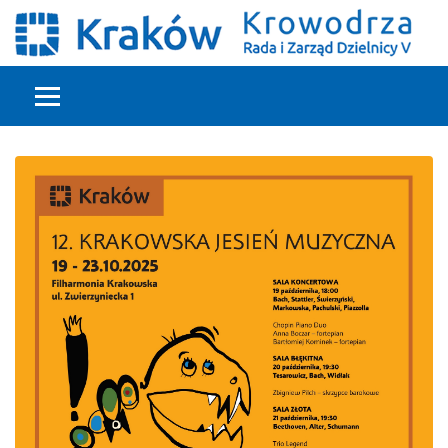
Głowna treść