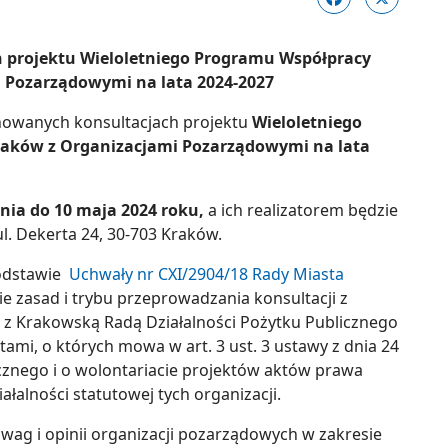
h projektu
Wieloletniego Programu Współpracy
i
Pozarządowymi
na lata 2024-2027
nowanych konsultacjach projektu
Wieloletniego
raków z Organizacjami Pozarządowymi na lata
nia do 10 maja 2024 roku,
a ich realizatorem będzie
ul. Dekerta 24, 30-703 Kraków.
odstawie
Uchwały nr CXI/2904/18 Rady Miasta
e zasad i trybu przeprowadzania konsultacji z
 z Krakowską Radą Działalności Pożytku Publicznego
mi, o których mowa w art. 3 ust. 3 ustawy z dnia 24
licznego i o wolontariacie projektów aktów prawa
łalności statutowej tych organizacji.
uwag i opinii organizacji pozarządowych w zakresie