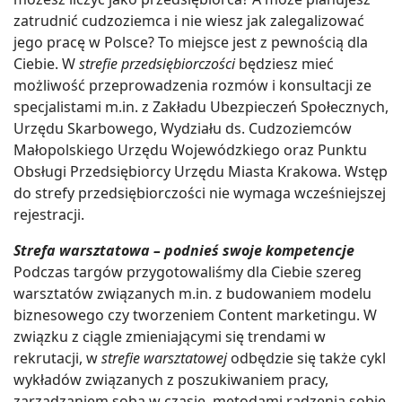
zatrudnić cudzoziemca i nie wiesz jak zalegalizować
jego pracę w Polsce? To miejsce jest z pewnością dla
Ciebie. W
strefie przedsiębiorczości
będziesz mieć
możliwość przeprowadzenia rozmów i konsultacji ze
specjalistami m.in. z Zakładu Ubezpieczeń Społecznych,
Urzędu Skarbowego, Wydziału ds. Cudzoziemców
Małopolskiego Urzędu Wojewódzkiego oraz Punktu
Obsługi Przedsiębiorcy Urzędu Miasta Krakowa. Wstęp
do strefy przedsiębiorczości nie wymaga wcześniejszej
rejestracji.
Strefa warsztatowa – podnieś swoje kompetencje
Podczas targów przygotowaliśmy dla Ciebie szereg
warsztatów związanych m.in. z budowaniem modelu
biznesowego czy tworzeniem Content marketingu. W
związku z ciągle zmieniającymi się trendami w
rekrutacji, w
strefie warsztatowej
odbędzie się także cykl
wykładów związanych z poszukiwaniem pracy,
zarządzaniem sobą w czasie, metodami radzenia sobie