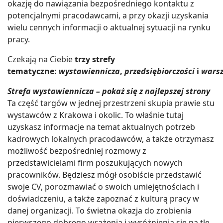
okazję do nawiązania bezpośredniego kontaktu z
potencjalnymi pracodawcami, a przy okazji uzyskania
wielu cennych informacji o aktualnej sytuacji na rynku
pracy.
Czekają na Ciebie
trzy strefy
tematyczne:
wystawiennicza
,
przedsiębiorczości
i
warsz
Strefa wystawiennicza – pokaż się z najlepszej strony
Ta część targów w jednej przestrzeni skupia prawie stu
wystawców z Krakowa i okolic. To właśnie tutaj
uzyskasz informacje na temat aktualnych potrzeb
kadrowych lokalnych pracodawców, a także otrzymasz
możliwość bezpośredniej rozmowy z
przedstawicielami firm poszukujących nowych
pracowników. Będziesz mógł osobiście przedstawić
swoje CV, porozmawiać o swoich umiejętnościach i
doświadczeniu, a także zapoznać z kulturą pracy w
danej organizacji. To świetna okazja do zrobienia
pierwszego dobrego wrażenia i wyróżnienia się na tle