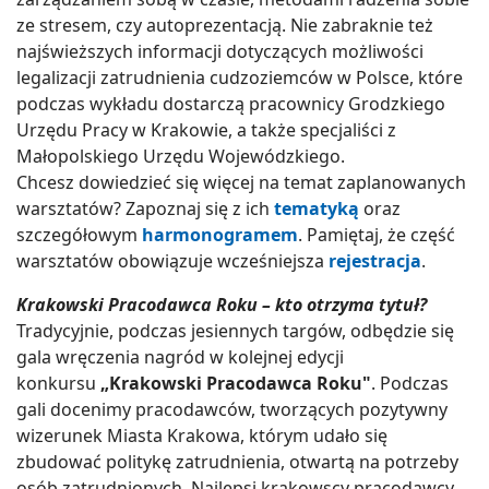
ze stresem, czy autoprezentacją. Nie zabraknie też
najświeższych informacji dotyczących możliwości
legalizacji zatrudnienia cudzoziemców w Polsce, które
podczas wykładu dostarczą pracownicy Grodzkiego
Urzędu Pracy w Krakowie, a także specjaliści z
Małopolskiego Urzędu Wojewódzkiego.
Chcesz dowiedzieć się więcej na temat zaplanowanych
warsztatów? Zapoznaj się z ich
tematyką
oraz
szczegółowym
harmonogramem
. Pamiętaj, że część
warsztatów obowiązuje wcześniejsza
rejestracja
.
Krakowski Pracodawca Roku – kto otrzyma tytuł?
Tradycyjnie, podczas jesiennych targów, odbędzie się
gala wręczenia nagród w kolejnej edycji
konkursu
„Krakowski Pracodawca Roku"
. Podczas
gali docenimy pracodawców, tworzących pozytywny
wizerunek Miasta Krakowa, którym udało się
zbudować politykę zatrudnienia, otwartą na potrzeby
osób zatrudnionych. Najlepsi krakowscy pracodawcy