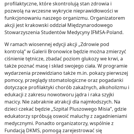
profilaktyczne, które skontrolują stan zdrowia i
pozwolą na wczesne wykrycie nieprawidłowości w
funkcjonowaniu naszego organizmu. Organizatorem
akcji jest krakowski oddział Międzynarodowego
Stowarzyszenia Studentów Medycyny IFMSA-Poland.
W ramach wiosennej edycji akcji „Zdrowie pod
kontrolą” w Galerii Bronowice będzie można zmierzyć
ciśnienie tętnicze, zbadać poziom glukozy we krwi, a
także poznać masę i skład swojego ciała. W programie
wydarzenia przewidziano także m.in. pokazy pierwszej
pomocy, przeglądy stomatologiczne oraz pogadanki
dotyczące profilaktyki chorób zakaźnych, alkoholizmu i
edukacji z zakresu nowotworu jądra i raka szyjki
macicy. Nie zabraknie atrakcji dla najmłodszych. Na
dzieci czekać będzie „Szpital Pluszowego Misia”, gdzie
edukatorzy spróbują oswoić maluchy z zagadnieniami
medycznymi. Ponadto organizatorzy, wspólnie z
Fundacją DKMS, pomogą zarejestrować się