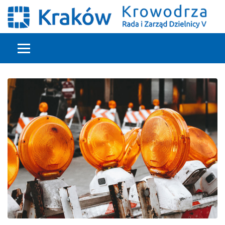
Głowna treść