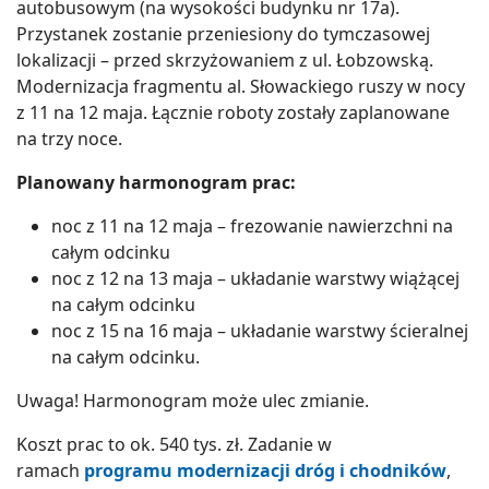
autobusowym (na wysokości budynku nr 17a).
Przystanek zostanie przeniesiony do tymczasowej
lokalizacji – przed skrzyżowaniem z ul. Łobzowską.
Modernizacja fragmentu al. Słowackiego ruszy w nocy
z 11 na 12 maja. Łącznie roboty zostały zaplanowane
na trzy noce.
Planowany harmonogram prac:
noc z 11 na 12 maja – frezowanie nawierzchni na
całym odcinku
noc z 12 na 13 maja – układanie warstwy wiążącej
na całym odcinku
noc z 15 na 16 maja – układanie warstwy ścieralnej
na całym odcinku.
Uwaga! Harmonogram może ulec zmianie.
Koszt prac to ok. 540 tys. zł. Zadanie w
ramach
programu modernizacji dróg i chodników
,