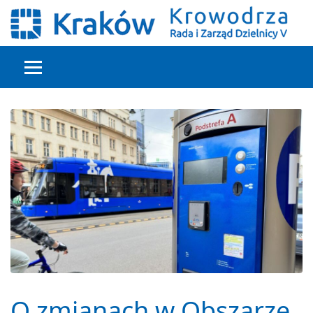
Głowna treść
O zmianach w Obszarze