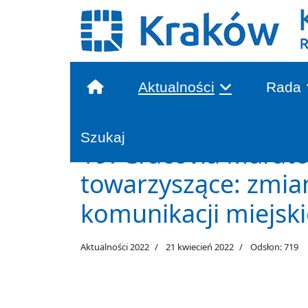
Aktualności
Rada
Głowna treść
Szukaj
19. Cracovia Marato
towarzyszące: zmian
komunikacji miejski
Aktualności 2022
21 kwiecień 2022
Odsłon: 719