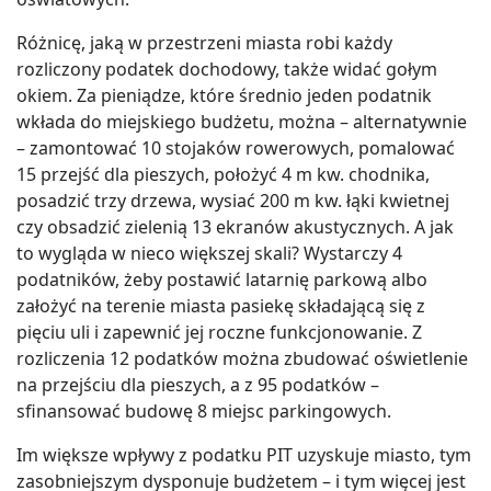
Różnicę, jaką w przestrzeni miasta robi każdy
rozliczony podatek dochodowy, także widać gołym
okiem. Za pieniądze, które średnio jeden podatnik
wkłada do miejskiego budżetu, można – alternatywnie
– zamontować 10 stojaków rowerowych, pomalować
15 przejść dla pieszych, położyć 4 m kw. chodnika,
posadzić trzy drzewa, wysiać 200 m kw. łąki kwietnej
czy obsadzić zielenią 13 ekranów akustycznych. A jak
to wygląda w nieco większej skali? Wystarczy 4
podatników, żeby postawić latarnię parkową albo
założyć na terenie miasta pasiekę składającą się z
pięciu uli i zapewnić jej roczne funkcjonowanie. Z
rozliczenia 12 podatków można zbudować oświetlenie
na przejściu dla pieszych, a z 95 podatków –
sfinansować budowę 8 miejsc parkingowych.
Im większe wpływy z podatku PIT uzyskuje miasto, tym
zasobniejszym dysponuje budżetem – i tym więcej jest