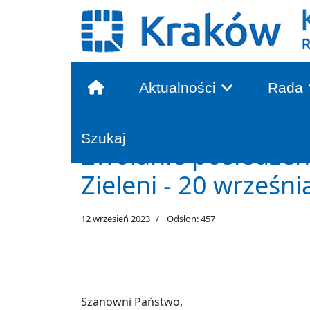
Aktualności
Rada
Głowna treść
Szukaj
Zwołanie posiedzen
Zieleni - 20 wrześni
12 wrzesień 2023
Odsłon: 457
Szanowni Państwo,