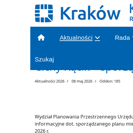
Aktualności
Rada
Głowna treść
Szukaj
Cichy Kącik – sporz
Aktualności 2026
08 maj 2026
Odsłon: 185
Wydział Planowania Przestrzennego Urzędu
informacyjne dot. sporządzanego planu mie
2026 r.