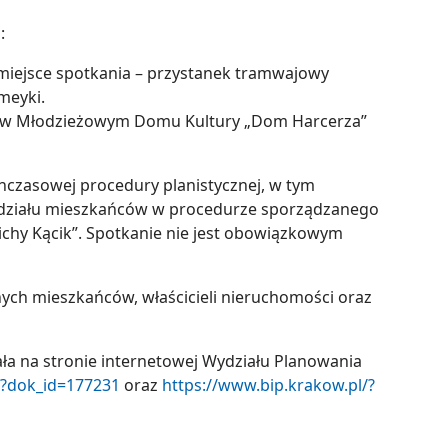
:
miejsce spotkania – przystanek tramwajowy
meyki.
30 w Młodzieżowym Domu Kultury „Dom Harcerza”
hczasowej procedury planistycznej, w tym
udziału mieszkańców w procedurze sporządzanego
ichy Kącik”. Spotkanie nie jest obowiązkowym
nych mieszkańców, właścicieli nieruchomości oraz
ła na stronie internetowej Wydziału Planowania
/?dok_id=177231
oraz
https://www.bip.krakow.pl/?