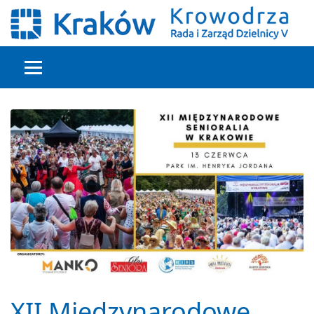
Głowna treść
XII Międzynarodowe