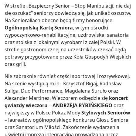
W strefie „Bezpieczny Senior – Stop Manipulacji, nie daj
się oszukać” seniorzy dowiedzą się, jak unikać oszustw.
Na Senioraliach obecne będą firmy honorujące
Ogólnopolską Kartę Seniora
, w tym ośrodki
wypoczynkowo-rehabilitacyjne, uzdrowiska, sanatoria
oraz stoiska z lokalnymi wyrobami z całej Polski. W
strefie gastronomicznej na uczestników czekać będą
potrawy przygotowane przez Koła Gospodyń Wiejskich
oraz grill.
Nie zabraknie również części sportowej i rozrywkowej.
Na scenie wystąpią m.in. Krzysztof Bigaj, Radosław
Suliga, Duo Performance, Magdalena Suruło oraz
Alexander Martinez. Wieczorem odbędzie się
koncert
gwiazdy wieczoru
–
ANDRZEJA RYBIŃSKIEGO
oraz
największy w Polsce Pokaz Mody
Stylowych Seniorów
– laureatów ogólnopolskiego konkursu Głosu Seniora
oraz Sanatorium Miłości. Zakończenie wydarzenia
uświetni impreza integracyjna prowadzona przez