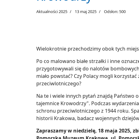
Aktualności 2025
13 maj 2025
Odsłon: 500
Wielokrotnie przechodzimy obok tych miejsc, 
Po co malowano białe strzałki i inne oznac
przygotowywali się do nalotów bombowych?
miało powstać? Czy Polacy mogli korzystać
przeciwlotniczego?
Na te i wiele innych pytań znajdą Państwo
tajemnice Krowodrzy". Podczas wydarzeni
schronu przeciwlotniczego z 1944 roku. S
historii Krakowa, badacz wojennych dziejów
Zapraszamy w niedzielę, 18 maja 2025, zb
Pomorska Muzeum Krakowa, ul. Pomorsk