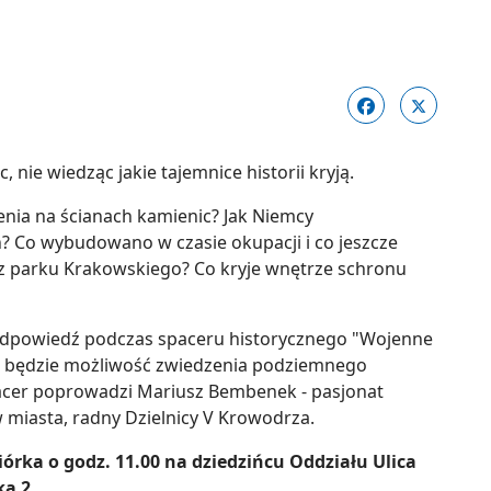
nie wiedząc jakie tajemnice historii kryją.
zenia na ścianach kamienic? Jak Niemcy
 Co wybudowano w czasie okupacji i co jeszcze
 z parku Krakowskiego? Co kryje wnętrze schronu
 odpowiedź podczas spaceru historycznego "Wojenne
a będzie możliwość zwiedzenia podziemnego
pacer poprowadzi Mariusz Bembenek - pasjonat
 miasta, radny Dzielnicy V Krowodrza.
iórka o godz. 11.00 na dziedzińcu Oddziału Ulica
a 2.