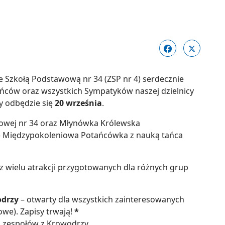
e Szkołą Podstawową nr 34 (ZSP nr 4) serdecznie
ańców oraz wszystkich Sympatyków naszej dzielnicy
ry odbędzie się
20 września
.
owej nr 34 oraz Młynówka Królewska
0 – Międzypokoleniowa Potańcówka z nauką tańca
z wielu atrakcji przygotowanych dla różnych grup
odrzy
– otwarty dla wszystkich zainteresowanych
owe). Zapisy trwają!
*
i zespołów z Krowodrzy.