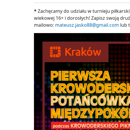
*
Zachęcamy do udziału w turnieju piłkarskim
wiekowej 16+ i dorosłych! Zapisz swoją druż
mailowo:
mateusz.jasko88@gmail.com
lub t