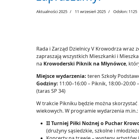
Aktualności 2025
11 wrzesień 2025
Odsłon: 1125
Rada i Zarząd Dzielnicy V Krowodrza wraz z
zapraszają wszystkich Mieszkanki i Mieszk
na
Krowoderski Piknik na Młynówce
, któ
Miejsce wydarzenia:
teren Szkoły Podstaw
Godziny:
11:00–16:00 – Piknik, 18:00–20:0
(taras SP 34)
W trakcie Pikniku będzie można skorzystać 
wiekowych. W programie wydarzenia m.in.:
II Turniej Piłki Nożnej o Puchar Krow
(drużyny sąsiedzkie, szkolne i młodzież
Koncerty na trawie – występy artystów 