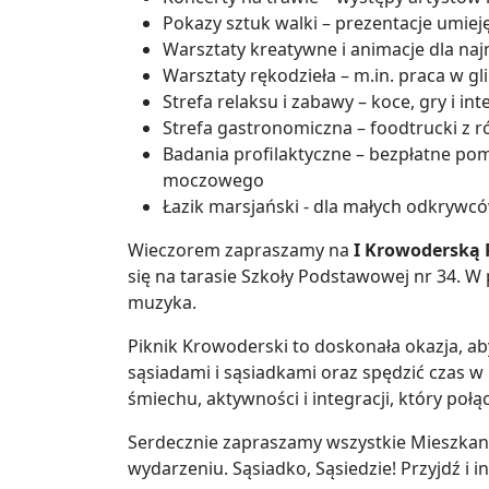
Pokazy sztuk walki – prezentacje umiejęt
Warsztaty kreatywne i animacje dla na
Warsztaty rękodzieła – m.in. praca w gl
Strefa relaksu i zabawy – koce, gry i in
Strefa gastronomiczna – foodtrucki z
Badania profilaktyczne – bezpłatne pom
moczowego
Łazik marsjański - dla małych odkrywc
Wieczorem zapraszamy na
I Krowoderską
się na tarasie Szkoły Podstawowej nr 34. 
muzyka.
Piknik Krowoderski to doskonała okazja, aby
sąsiadami i sąsiadkami oraz spędzić czas w 
śmiechu, aktywności i integracji, który po
Serdecznie zapraszamy wszystkie Mieszkan
wydarzeniu. Sąsiadko, Sąsiedzie! Przyjdź i in