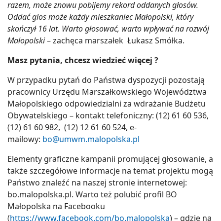
razem, może znowu pobijemy rekord oddanych głosów.
Oddać glos może każdy mieszkaniec Małopolski, który
skończył 16 lat. Warto głosować, warto wpływać na rozwój
Małopolski
– zachęca marszałek Łukasz Smółka.
Masz pytania, chcesz wiedzieć więcej ?
W przypadku pytań do Państwa dyspozycji pozostają
pracownicy Urzędu Marszałkowskiego Województwa
Małopolskiego odpowiedzialni za wdrażanie Budżetu
Obywatelskiego – kontakt telefoniczny: (12) 61 60 536,
(12) 61 60 982, (12) 12 61 60 524, e-
mailowy:
bo@umwm.malopolska.pl
Elementy graficzne kampanii promującej głosowanie, a
także szczegółowe informacje na temat projektu mogą
Państwo znaleźć na naszej stronie internetowej:
bo.malopolska.pl. Warto też polubić profil BO
Małopolska na Facebooku
(
https://www.facebook.com/bo.malopolska
) – gdzie na