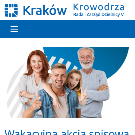
Głowna treść
Wakacyjna akcja spisowa