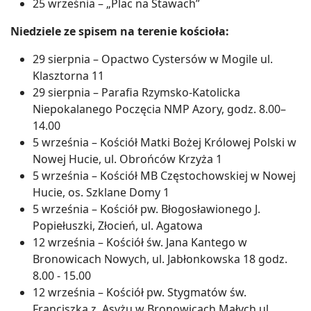
25 września – „Plac na Stawach”
Niedziele ze spisem na terenie kościoła:
29 sierpnia – Opactwo Cystersów w Mogile ul.
Klasztorna 11
29 sierpnia – Parafia Rzymsko-Katolicka
Niepokalanego Poczęcia NMP Azory, godz. 8.00–
14.00
5 września – Kościół Matki Bożej Królowej Polski w
Nowej Hucie, ul. Obrońców Krzyża 1
5 września – Kościół MB Częstochowskiej w Nowej
Hucie, os. Szklane Domy 1
5 września – Kościół pw. Błogosławionego J.
Popiełuszki, Złocień, ul. Agatowa
12 września – Kościół św. Jana Kantego w
Bronowicach Nowych, ul. Jabłonkowska 18 godz.
8.00 - 15.00
12 września – Kościół pw. Stygmatów św.
Franciszka z Asyżu w Bronowicach Małych ul.