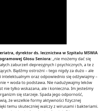
geriatra, dyrektor ds. lecznictwa w Szpitalu MSWiA
rogramowej Głosu Seniora
: „nie możemy dać się
ałych zaburzeń depresyjnych i psychicznych, a te z
iejących. Bądźmy ostrożni – tego nigdy za dużo – ale
intelektualnym oraz odpowiednio się odżywiajmy –
ie + woda to podstawa. Nie nadużywajmy leków
t nie tylko wskazana, ale i konieczna. Im jesteśmy
rganizm się starzeje. Spada jego odporność,
wią, że wszelkie formy aktywności fizycznej
ęki temu skuteczniej walczy z wirusami i bakteriami.