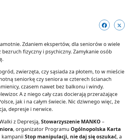
samotnie. Zdaniem ekspertów, dla seniorów o wiele
az bezruch fizyczny i psychiczny. Zamykanie osób
ę.
gród, zwierzęta, czy sąsiada za płotem, to w mieście
amotną seniorkę czy seniora w czterech ścianach
amienicy, czasem nawet bez balkonu i windy.
ewizor. A z niego cały czas docierają przerażające
lsce, jak i na całym świecie. Nic dziwnego więc, że
ja, depresje i nerwice.
Walki z Depresją,
Stowarzyszenie MANKO
–
niora
, organizator Programu
Ogólnopolska Karta
 kampanii
Stop manipulacji, nie daj się oszukać
, a