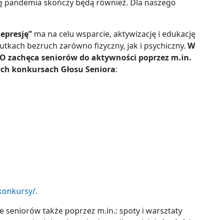
się pandemia skończy będą również. Dla naszego
epresję”
ma na celu wsparcie, aktywizację i edukację
tkach bezruch zarówno fizyczny, jak i psychiczny.
W
 zachęca seniorów do aktywności poprzez m.in.
ych konkursach Głosu Seniora
:
/konkursy/
.
 seniorów także poprzez m.in.: spoty i warsztaty