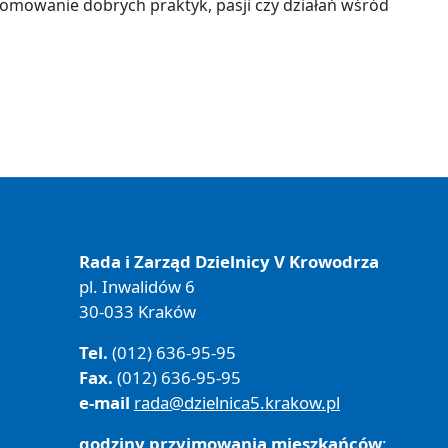
romowanie dobrych praktyk, pasji czy działań wśród
Rada i Zarząd Dzielnicy V Krowodrza
pl. Inwalidów 6
30-033 Kraków
Tel.
(012) 636-95-95
Fax.
(012) 636-95-95
e-mail
rada@dzielnica5.krakow.pl
godziny przyjmowania mieszkańców
: