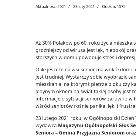
Aktualności 2021
23 luty 2021
Odsłon: 1575
Aż 30% Polaków po 60. roku życia mieszka 
groźniejszy od wirusa jest lęk, niepokój or
starszych w domu powoduje stres i depresj
O ile jeszcze na wsi senior ma wokół domu o
jest trudniej. Wystarczy sobie wyobrazić s
mieszkania, na którymś piętrze bloku czy k
Jedynym oknem na świat takiej osoby jest tel
informacje o sytuacji seniorów zarówno w Po
wśród seniorów rośnie panika, lęki i frustrac
23 lutego 2021 roku, w Ogólnopolski Dzień 
wydawca
Magazynu Ogólnopolski Głos Se
Seniora – Gmina Przyjazna Seniorom
oraz