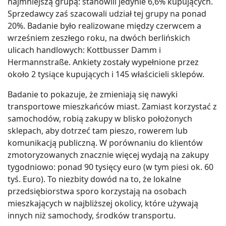
najmniejszą grupą: stanowili jedynie 6,6% kupujących.
Sprzedawcy zaś szacowali udział tej grupy na ponad
20%. Badanie było realizowane między czerwcem a
wrześniem zeszłego roku, na dwóch berlińskich
ulicach handlowych: Kottbusser Damm i
Hermannstraße. Ankiety zostały wypełnione przez
około 2 tysiące kupujących i 145 właścicieli sklepów.
Badanie to pokazuje, że zmieniają się nawyki
transportowe mieszkańców miast. Zamiast korzystać z
samochodów, robią zakupy w blisko położonych
sklepach, aby dotrzeć tam pieszo, rowerem lub
komunikacją publiczną. W porównaniu do klientów
zmotoryzowanych znacznie więcej wydają na zakupy
tygodniowo: ponad 90 tysięcy euro (w tym piesi ok. 60
tyś. Euro). To niezbity dowód na to, że lokalne
przedsiębiorstwa sporo korzystają na osobach
mieszkających w najbliższej okolicy, które używają
innych niż samochody, środków transportu.