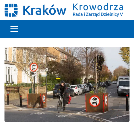
Głowna treść