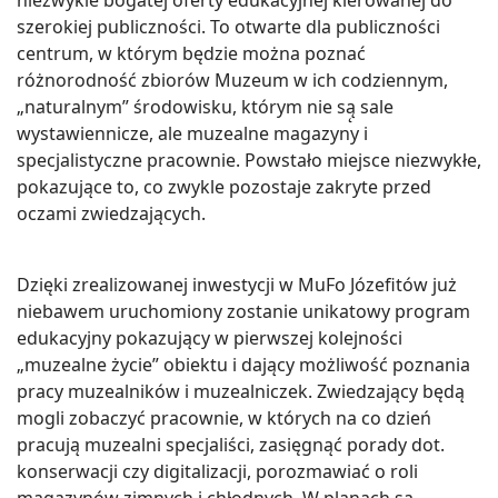
szerokiej publiczności. To otwarte dla publiczności
centrum, w którym będzie można poznać
różnorodność zbiorów Muzeum w ich codziennym,
„naturalnym” środowisku, którym nie są̨ sale
wystawiennicze, ale muzealne magazyny i
specjalistyczne pracownie. Powstało miejsce niezwykłe,
pokazujące to, co zwykle pozostaje zakryte przed
oczami zwiedzających.
Dzięki zrealizowanej inwestycji w MuFo Józefitów już
niebawem uruchomiony zostanie unikatowy program
edukacyjny pokazujący w pierwszej kolejności
„muzealne życie” obiektu i dający możliwość poznania
pracy muzealników i muzealniczek. Zwiedzający będą
mogli zobaczyć pracownie, w których na co dzień
pracują muzealni specjaliści, zasięgnąć porady dot.
konserwacji czy digitalizacji, porozmawiać o roli
magazynów zimnych i chłodnych. W planach są